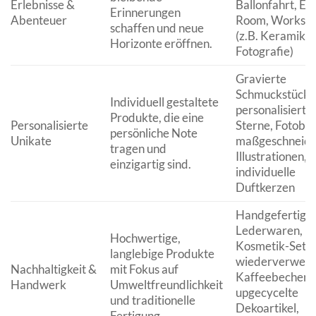
Erlebnisse &
Ballonfahrt, Es
Erinnerungen
Abenteuer
Room, Worksh
schaffen und neue
(z.B. Keramik,
Horizonte eröffnen.
Fotografie)
Gravierte
Schmuckstücke
Individuell gestaltete
personalisierte
Produkte, die eine
Personalisierte
Sterne, Fotobüc
persönliche Note
Unikate
maßgeschneide
tragen und
Illustrationen,
einzigartig sind.
individuelle
Duftkerzen
Handgefertigt
Lederwaren, Bi
Hochwertige,
Kosmetik-Sets,
langlebige Produkte
wiederverwen
Nachhaltigkeit &
mit Fokus auf
Kaffeebecher,
Handwerk
Umweltfreundlichkeit
upgecycelte
und traditionelle
Dekoartikel,
Fertigung.