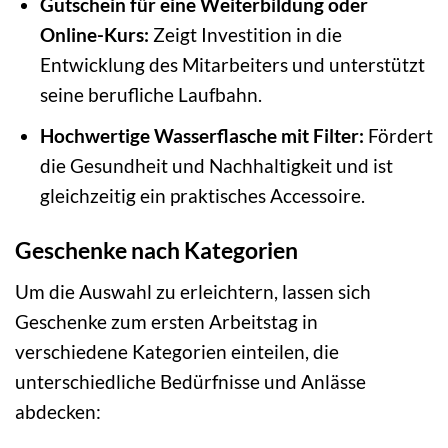
Gutschein für eine Weiterbildung oder
Online-Kurs:
Zeigt Investition in die
Entwicklung des Mitarbeiters und unterstützt
seine berufliche Laufbahn.
Hochwertige Wasserflasche mit Filter:
Fördert
die Gesundheit und Nachhaltigkeit und ist
gleichzeitig ein praktisches Accessoire.
Geschenke nach Kategorien
Um die Auswahl zu erleichtern, lassen sich
Geschenke zum ersten Arbeitstag in
verschiedene Kategorien einteilen, die
unterschiedliche Bedürfnisse und Anlässe
abdecken: