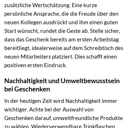
zusätzliche Wertschätzung. Eine kurze
persönliche Ansprache, die die Freude über den
neuen Kollegen ausdrückt und ihm einen guten
Start wünscht, rundet die Geste ab. Stelle sicher,
dass das Geschenk bereits am ersten Arbeitstag
bereitliegt, idealerweise auf dem Schreibtisch des
neuen Mitarbeiters platziert. Dies schafft einen
positiven ersten Eindruck.
Nachhaltigkeit und Umweltbewusstsein
bei Geschenken
In der heutigen Zeit wird Nachhaltigkeit immer
wichtiger. Achte bei der Auswahl von
Geschenken darauf, umweltfreundliche Produkte
zu wählen. Wiederverwendbare Trinkflaschen,