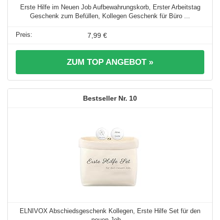
Erste Hilfe im Neuen Job Aufbewahrungskorb, Erster Arbeitstag
Geschenk zum Befüllen, Kollegen Geschenk für Büro ...
7,99 €
ZUM TOP ANGEBOT »
10
ELNIVOX Abschiedsgeschenk Kollegen, Erste Hilfe Set für den
neuen Job ...