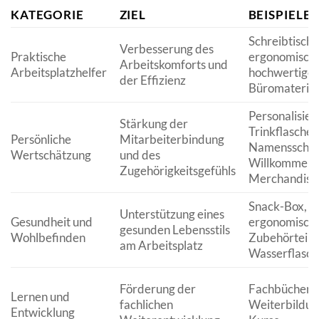
KATEGORIE
ZIEL
BEISPIELE
Schreibtischo
Verbesserung des
Praktische
ergonomische 
Arbeitskomforts und
Arbeitsplatzhelfer
hochwertige
der Effizienz
Büromaterial
Personalisier
Stärkung der
Trinkflasche
Persönliche
Mitarbeiterbindung
Namensschild
Wertschätzung
und des
Willkommens
Zugehörigkeitsgefühls
Merchandise
Snack-Box, O
Unterstützung eines
Gesundheit und
ergonomisch
gesunden Lebensstils
Wohlbefinden
Zubehörteile
am Arbeitsplatz
Wasserflasch
Förderung der
Fachbücher, 
Lernen und
fachlichen
Weiterbildun
Entwicklung