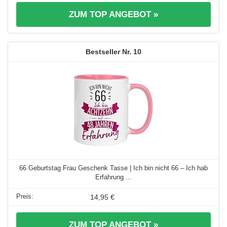
ZUM TOP ANGEBOT »
10
66 Geburtstag Frau Geschenk Tasse | Ich bin nicht 66 – Ich hab
Erfahrung ...
14,95 €
ZUM TOP ANGEBOT »