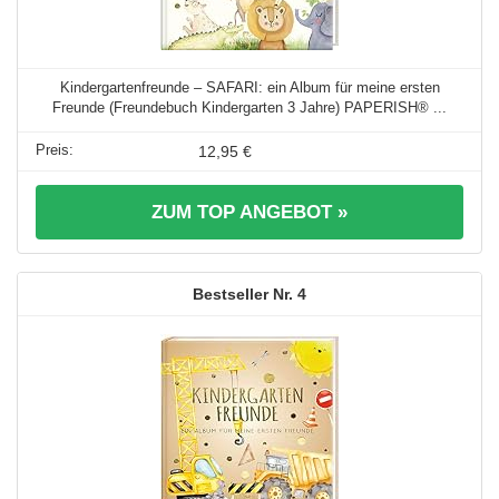
Kindergartenfreunde – SAFARI: ein Album für meine ersten
Freunde (Freundebuch Kindergarten 3 Jahre) PAPERISH® ...
12,95 €
ZUM TOP ANGEBOT »
4