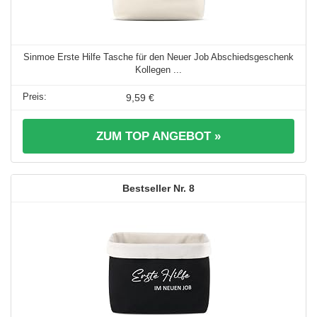
Sinmoe Erste Hilfe Tasche für den Neuer Job Abschiedsgeschenk
Kollegen ...
9,59 €
ZUM TOP ANGEBOT »
8