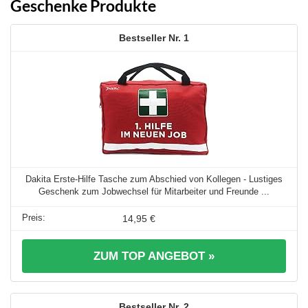
Geschenke Produkte
1
Dakita Erste-Hilfe Tasche zum Abschied von Kollegen - Lustiges
Geschenk zum Jobwechsel für Mitarbeiter und Freunde ...
14,95 €
ZUM TOP ANGEBOT »
2