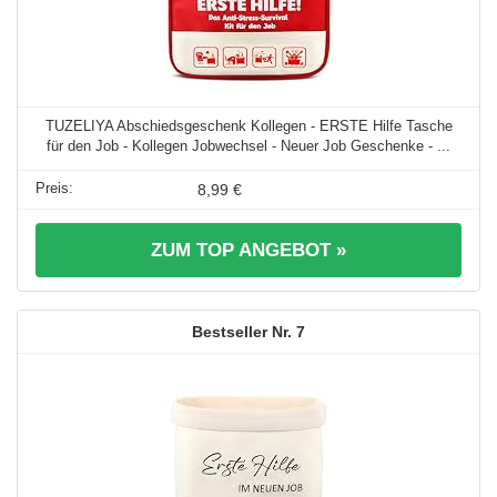
TUZELIYA Abschiedsgeschenk Kollegen - ERSTE Hilfe Tasche
für den Job - Kollegen Jobwechsel - Neuer Job Geschenke - ...
8,99 €
ZUM TOP ANGEBOT »
7