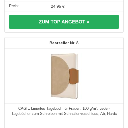
24,95 €
ZUM TOP ANGEBOT »
8
CAGIE Liniertes Tagebuch für Frauen, 100 g/m², Leder-
Tagebücher zum Schreiben mit Schnallenverschluss, A5, Hardc
...