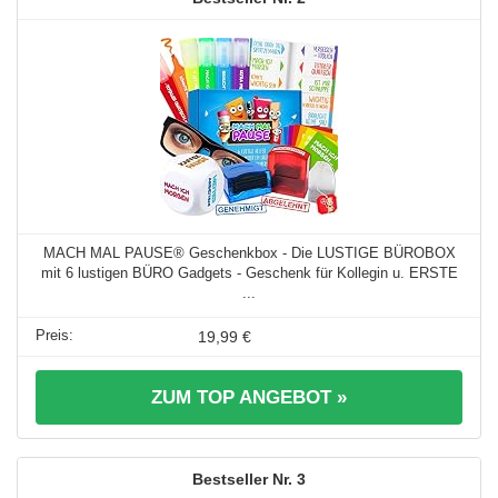
MACH MAL PAUSE® Geschenkbox - Die LUSTIGE BÜROBOX
mit 6 lustigen BÜRO Gadgets - Geschenk für Kollegin u. ERSTE
...
19,99 €
ZUM TOP ANGEBOT »
3