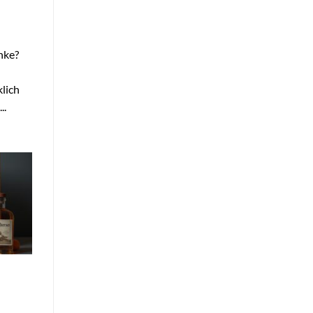
nke?
lich
..