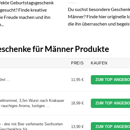
fekte Geburtstagsgeschenk
Du suchst besondere Geschenk
gesucht? Finde kreative
Männer? Finde hier originelle I
die Freude machen und ihn
die ihn überraschen und begeist
...
Geschenke für Männer Produkte
PREIS
KAUFEN
ml ...
11,95 €
ZUM TOP ANGEBO
rommel, 3,5m Wurst nach Krakauer
18,99 €
ZUM TOP ANGEBO
 rauchiges Aroma, lustiges ...
 - drei mit Bier verfeinerte Senfsorten
13,90 €
ZUM TOP ANGEBO
 Geschenkbox für ...