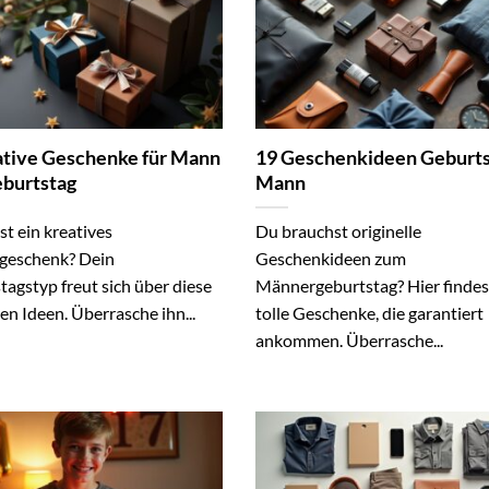
ative Geschenke für Mann
19 Geschenkideen Geburt
burtstag
Mann
t ein kreatives
Du brauchst originelle
geschenk? Dein
Geschenkideen zum
agstyp freut sich über diese
Männergeburtstag? Hier findes
len Ideen. Überrasche ihn...
tolle Geschenke, die garantiert
ankommen. Überrasche...