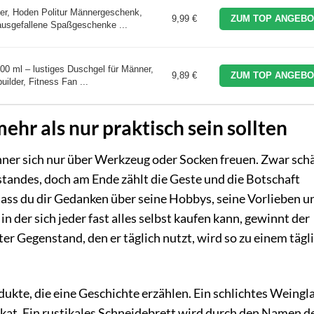
er, Hoden Politur Männergeschenk,
9,99 €
ZUM TOP ANGEBO
usgefallene Spaßgeschenke ...
0 ml – lustiges Duschgel für Männer,
9,89 €
ZUM TOP ANGEBO
ilder, Fitness Fan ...
 als nur praktisch sein sollten
änner sich nur über Werkzeug oder Socken freuen. Zwar sch
standes, doch am Ende zählt die Geste und die Botschaft
dass du dir Gedanken über seine Hobbys, seine Vorlieben u
in der sich jeder fast alles selbst kaufen kann, gewinnt der
ter Gegenstand, den er täglich nutzt, wird so zu einem tägl
ukte, die eine Geschichte erzählen. Ein schlichtes Weingl
kat. Ein rustikales Schneidebrett wird durch den Namen d