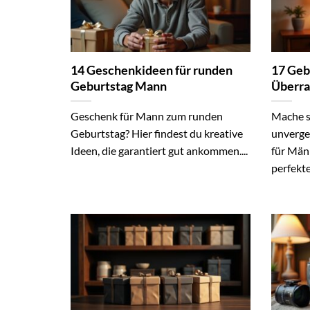
14 Geschenkideen für runden
17 Geb
Geburtstag Mann
Überr
Geschenk für Mann zum runden
Mache s
Geburtstag? Hier findest du kreative
unverge
Ideen, die garantiert gut ankommen....
für Männ
perfekt