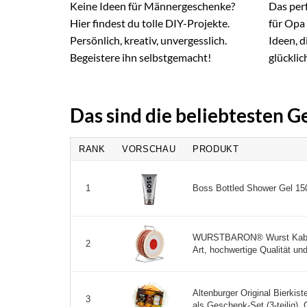
Keine Ideen für Männergeschenke?
Das per
Hier findest du tolle DIY-Projekte.
für Opa 
Persönlich, kreativ, unvergesslich.
Ideen, 
Begeistere ihn selbstgemacht!
glücklich
Das sind die beliebtesten 
RANK
VORSCHAU
PRODUKT
Boss Bottled Shower Gel 150
1
WURSTBARON® Wurst Kabelt
2
Art, hochwertige Qualität und
Altenburger Original Bierkiste
3
als Geschenk-Set (3-teilig),