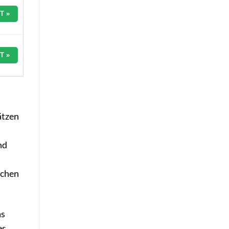
T »
T »
ätzen
nd
ichen
as
es