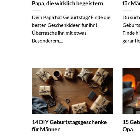
Papa, die wirklich begeistern
für Mä
Dein Papa hat Geburtstag? Finde die
Du such
besten Geschenkideen für ihn!
Geburts
Überrasche ihn mit etwas
Finde hi
Besonderem....
garantie
14 DIY Geburtstagsgeschenke
15 Geb
für Männer
Opa