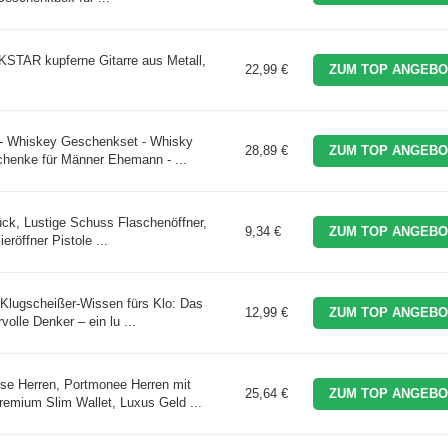
STAR kupferne Gitarre aus Metall,
22,99 €
ZUM TOP ANGEBO
 - Whiskey Geschenkset - Whisky
28,89 €
ZUM TOP ANGEBO
chenke für Männer Ehemann - ...
ück, Lustige Schuss Flaschenöffner,
9,34 €
ZUM TOP ANGEBO
röffner Pistole ...
Klugscheißer-Wissen fürs Klo: Das
12,99 €
ZUM TOP ANGEBO
olle Denker – ein lu ...
e Herren, Portmonee Herren mit
25,64 €
ZUM TOP ANGEBO
emium Slim Wallet, Luxus Geld ...