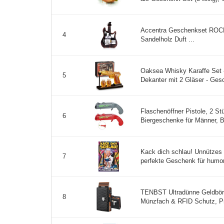
Accentra Geschenkset ROCK
4
Sandelholz Duft ...
Oaksea Whisky Karaffe Set
5
Dekanter mit 2 Gläser - Ges
Flaschenöffner Pistole, 2 St
6
Biergeschenke für Männer, Bie
Kack dich schlau! Unnützes 
7
perfekte Geschenk für humorv
TENBST Ultradünne Geldbörs
8
Münzfach & RFID Schutz, Pr