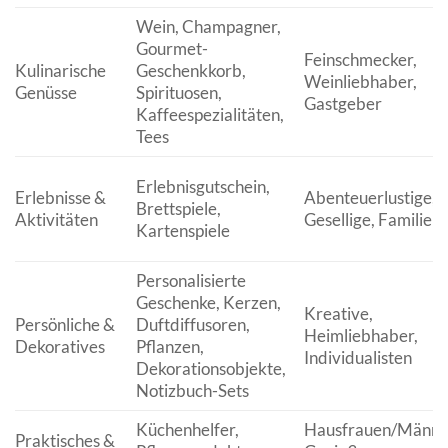
Wein, Champagner,
Gourmet-
Feinschmecker,
Kulinarische
Geschenkkorb,
Weinliebhaber,
Genüsse
Spirituosen,
Gastgeber
Kaffeespezialitäten,
Tees
Erlebnisgutschein,
Erlebnisse &
Abenteuerlustige,
Brettspiele,
Aktivitäten
Gesellige, Familien
Kartenspiele
Personalisierte
Geschenke, Kerzen,
Kreative,
Persönliche &
Duftdiffusoren,
Heimliebhaber,
Dekoratives
Pflanzen,
Individualisten
Dekorationsobjekte,
Notizbuch-Sets
Küchenhelfer,
Hausfrauen/Männe
Praktisches &