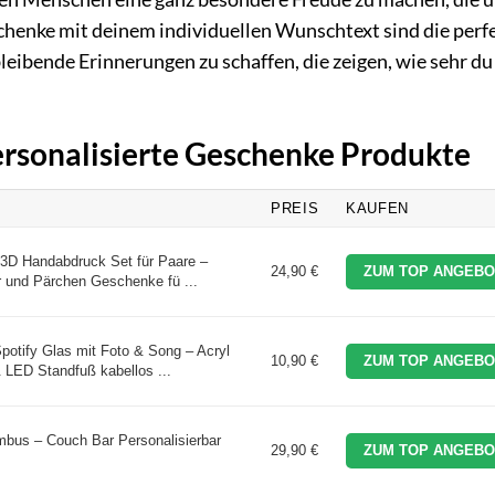
chenke mit deinem individuellen Wunschtext sind die perf
ibende Erinnerungen zu schaffen, die zeigen, wie sehr du 
Personalisierte Geschenke Produkte
PREIS
KAUFEN
D Handabdruck Set für Paare –
24,90 €
ZUM TOP ANGEBO
 und Pärchen Geschenke fü ...
potify Glas mit Foto & Song – Acryl
10,90 €
ZUM TOP ANGEBO
 LED Standfuß kabellos ...
bus – Couch Bar Personalisierbar
29,90 €
ZUM TOP ANGEBO