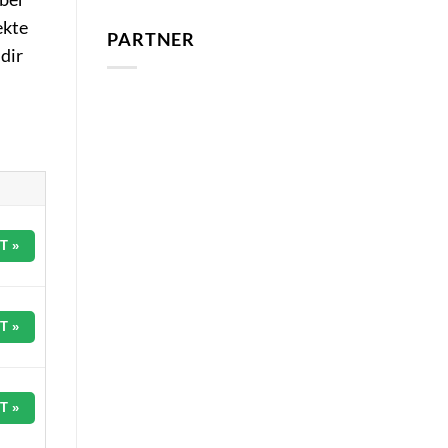
ekte
PARTNER
dir
T »
T »
T »