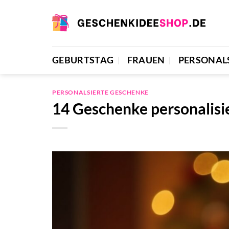
Zum
Inhalt
springen
GEBURTSTAG
FRAUEN
PERSONAL
PERSONALSIERTE GESCHENKE
14 Geschenke personalisi