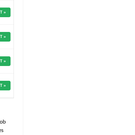
T »
T »
T »
T »
 ob
es