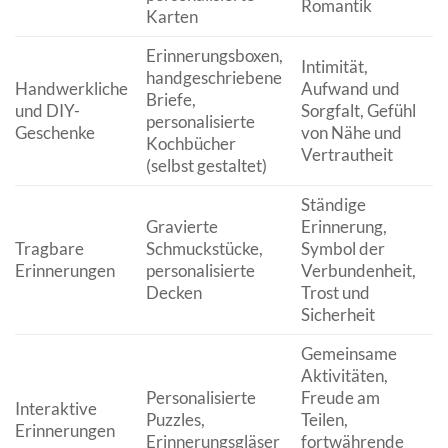
Romantik
Karten
Erinnerungsboxen,
Intimität,
handgeschriebene
Handwerkliche
Aufwand und
S
Briefe,
und DIY-
Sorgfalt, Gefühl
U
personalisierte
Geschenke
von Nähe und
p
Kochbücher
Vertrautheit
(selbst gestaltet)
Ständige
Gravierte
Erinnerung,
F
Tragbare
Schmuckstücke,
Symbol der
d
Erinnerungen
personalisierte
Verbundenheit,
g
Decken
Trost und
Sicherheit
Gemeinsame
Aktivitäten,
Personalisierte
Freude am
B
Interaktive
Puzzles,
Teilen,
b
Erinnerungen
Erinnerungsgläser
fortwährende
E