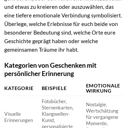
und etwas zu kreieren oder auszuwählen, das
eine tiefere emotionale Verbindung symbolisiert.
Überlege, welche Erlebnisse für euch beide von
besonderer Bedeutung sind, welche Orte eure
Geschichte geprägt haben oder welche
gemeinsamen Träume ihr habt.
Kategorien von Geschenken mit
persönlicher Erinnerung
EMOTIONALE
KATEGORIE
BEISPIELE
WIRKUNG
Fotobücher,
Nostalgie,
Sternenkarten,
Wertschätzung
H
Visuelle
Klangwellen-
für vergangene
p
Erinnerungen
Kunst,
Momente,
v
personalisierte