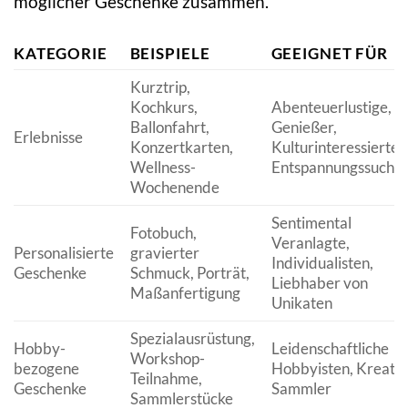
möglicher Geschenke zusammen.
KATEGORIE
BEISPIELE
GEEIGNET FÜR
Kurztrip,
Kochkurs,
Abenteuerlustige,
Ballonfahrt,
Genießer,
Erlebnisse
Konzertkarten,
Kulturinteressierte,
Wellness-
Entspannungssuche
Wochenende
Sentimental
Fotobuch,
Veranlagte,
Personalisierte
gravierter
Individualisten,
Geschenke
Schmuck, Porträt,
Liebhaber von
Maßanfertigung
Unikaten
Spezialausrüstung,
Hobby-
Leidenschaftliche
Workshop-
bezogene
Hobbyisten, Kreativ
Teilnahme,
Geschenke
Sammler
Sammlerstücke