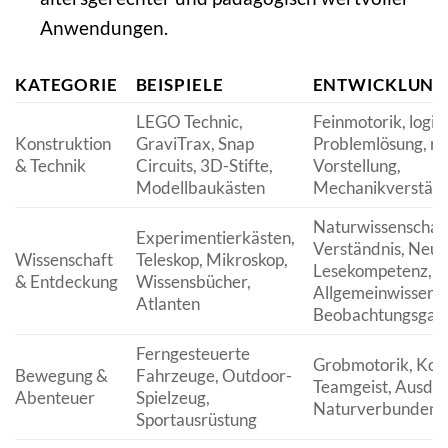
Anwendungen.
KATEGORIE
BEISPIELE
ENTWICKLUNG
LEGO Technic,
Feinmotorik, logi
Konstruktion
GraviTrax, Snap
Problemlösung, rä
& Technik
Circuits, 3D-Stifte,
Vorstellung,
Modellbaukästen
Mechanikverständ
Naturwissenschaft
Experimentierkästen,
Verständnis, Neug
Wissenschaft
Teleskop, Mikroskop,
Lesekompetenz,
& Entdeckung
Wissensbücher,
Allgemeinwissen,
Atlanten
Beobachtungsgab
Ferngesteuerte
Grobmotorik, Koor
Bewegung &
Fahrzeuge, Outdoor-
Teamgeist, Ausdau
Abenteuer
Spielzeug,
Naturverbundenh
Sportausrüstung